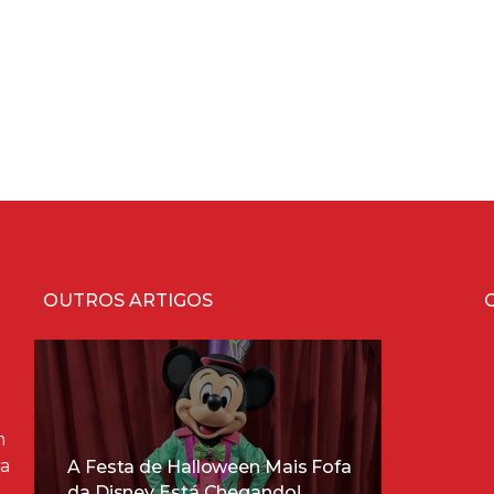
OUTROS ARTIGOS
m
ra
A Festa de Halloween Mais Fofa
da Disney Está Chegando!