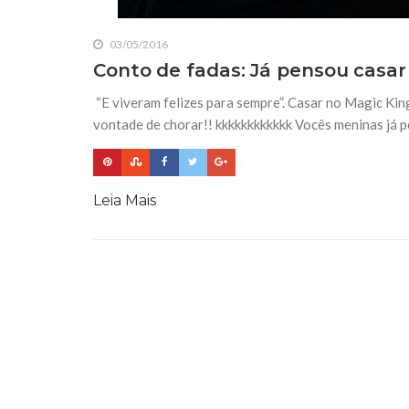
03/05/2016
Conto de fadas: Já pensou casa
“E viveram felizes para sempre”. Casar no Magic K
vontade de chorar!! kkkkkkkkkkkk Vocês meninas já 
Leia Mais