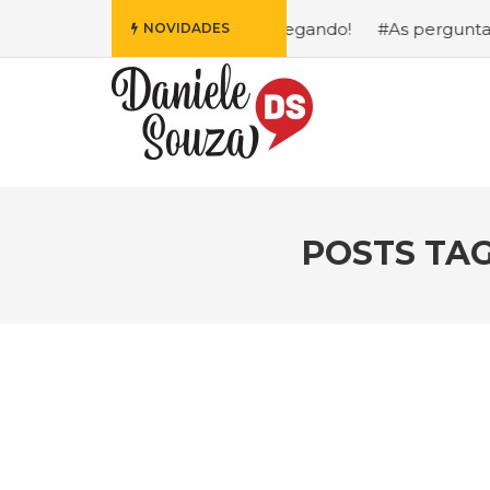
is Fofa da Disney Está Chegando!
#As perguntas que eu m
NOVIDADES
POSTS TA