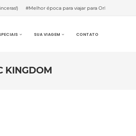
#Melhor época para viajar para Orlando: mês a mês (gui
SPECIAIS
SUA VIAGEM
CONTATO
C KINGDOM