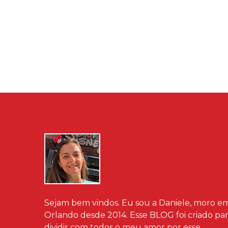
Sejam bem vindos. Eu sou a Daniele, moro e
Orlando desde 2014. Esse BLOG foi criado pa
dividir com todos o meu amor por esse