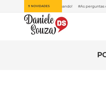
Disney Está Chegando!
#As perguntas que eu mais recebo
NOVIDADES
P