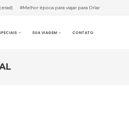
época para viajar para Orlando: mês a mês (guia completo
SPECIAIS
SUA VIAGEM
CONTATO
AL