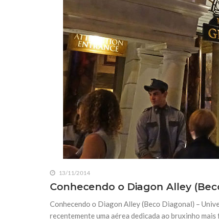
13/11/2014
Conhecendo o Diagon Alley (Beco
Conhecendo o Diagon Alley (Beco Diagonal) – Unive
recentemente uma aérea dedicada ao bruxinho mais 