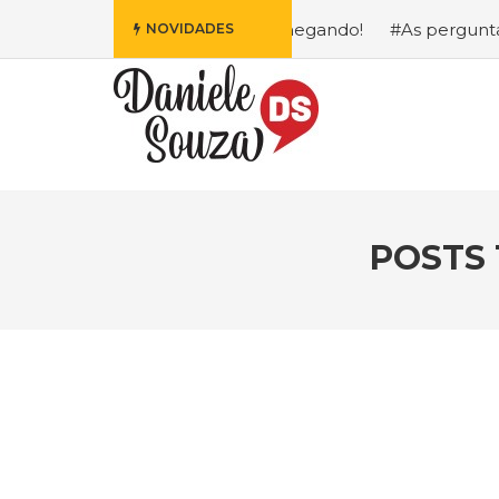
ais Fofa da Disney Está Chegando!
#As perguntas que eu
NOVIDADES
POSTS