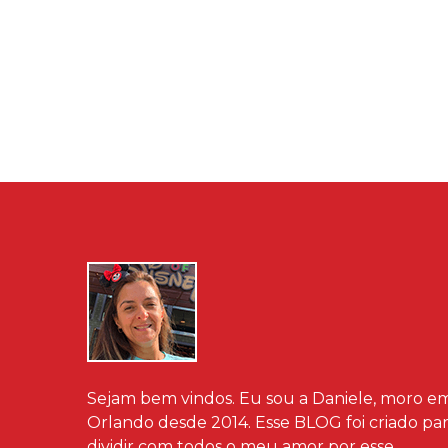
Sejam bem vindos. Eu sou a Daniele, moro e
Orlando desde 2014. Esse BLOG foi criado pa
dividir com todos o meu amor por esse