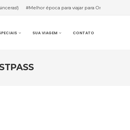
)
#Melhor época para viajar para Orlando: mês a mês (g
SPECIAIS
SUA VIAGEM
CONTATO
STPASS