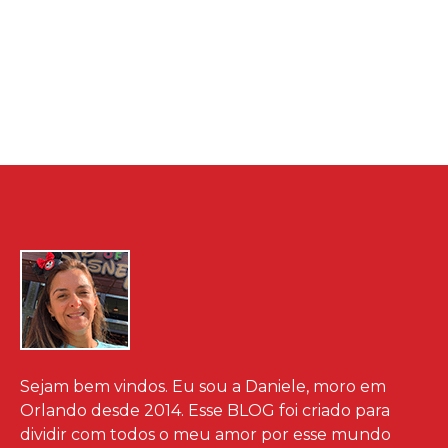
Sejam bem vindos. Eu sou a Daniele, moro em
Orlando desde 2014. Esse BLOG foi criado para
dividir com todos o meu amor por esse mundo