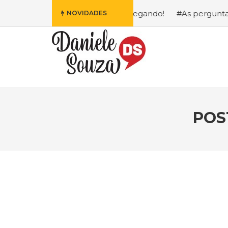
Fofa da Disney Está Chegando!
#As perguntas que eu mais
NOVIDADES
POS