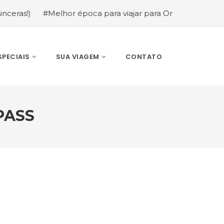
Melhor época para viajar para Orlando: mês a mês (guia c
SPECIAIS
SUA VIAGEM
CONTATO
PASS