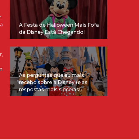
m
ra
A Festa de Halloween Mais Fofa
da Disney Está Chegando!
r,
m
As perguntas que eu mais
recebo sobre a Disney (e as
respostas mais sinceras!)