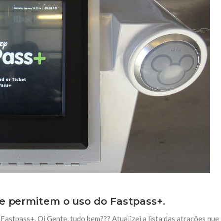
ue permitem o uso do Fastpass+.
Fastpass+. Oi Gente, tudo bem??? Atualizei a lista das atrações que