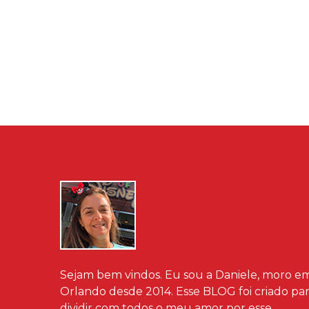
Sejam bem vindos. Eu sou a Daniele, moro e
Orlando desde 2014. Esse BLOG foi criado pa
dividir com todos o meu amor por esse