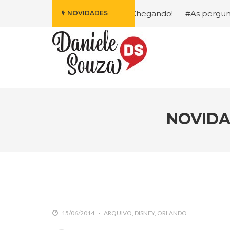
 Mais Fofa da Disney Está Chegando!
#As perguntas que 
NOVIDADES
NOVIDA
15/06/2014
ARQUIVO
DISNEY
ORLANDO