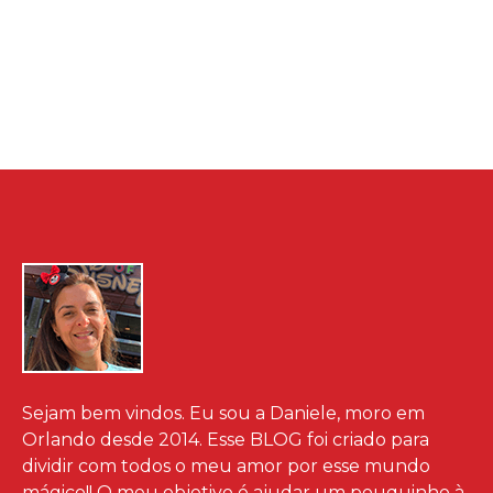
Sejam bem vindos. Eu sou a Daniele, moro em
Orlando desde 2014. Esse BLOG foi criado para
dividir com todos o meu amor por esse mundo
mágico!! O meu objetivo é ajudar um pouquinho à